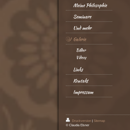
Meine Philosophie
Seminare
Und mehr
Galerie
Bilder
Videos
Links
Kontakt
Impressum
Druckversion
|
Sitemap
© Claudia Elsner